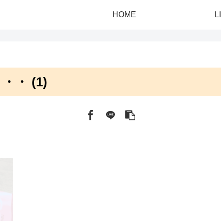
HOME
L
・ (1)