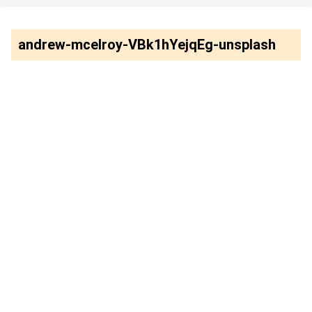
andrew-mcelroy-VBk1hYejqEg-unsplash