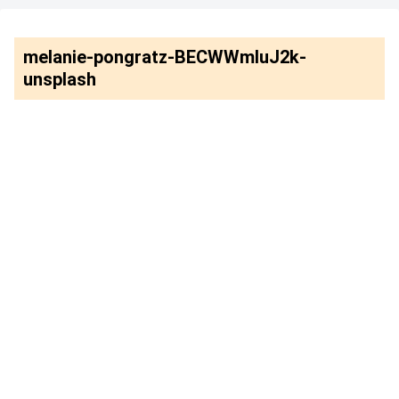
melanie-pongratz-BECWWmIuJ2k-
unsplash