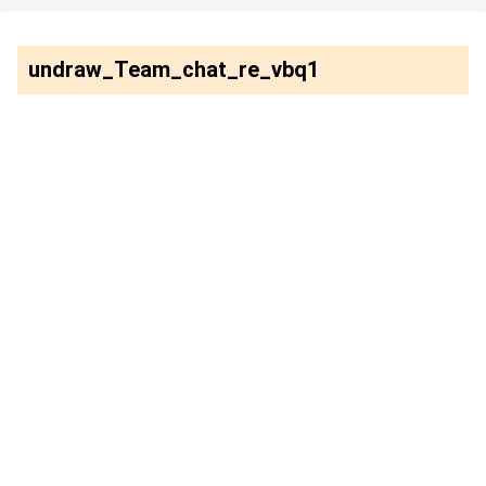
undraw_Team_chat_re_vbq1