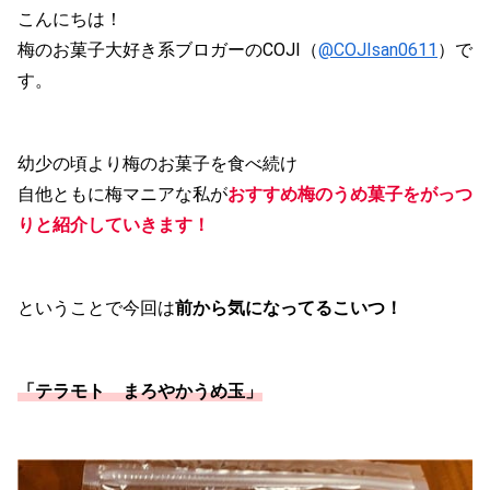
こんにちは！
梅のお菓子大好き系ブロガーのCOJI（
@COJIsan0611
）で
す。
幼少の頃より梅のお菓子を食べ続け
自他ともに梅マニアな私が
おすすめ梅のうめ菓子をがっつ
りと紹介していきます！
ということで今回は
前から気になってるこいつ！
「テラモト まろやかうめ玉」