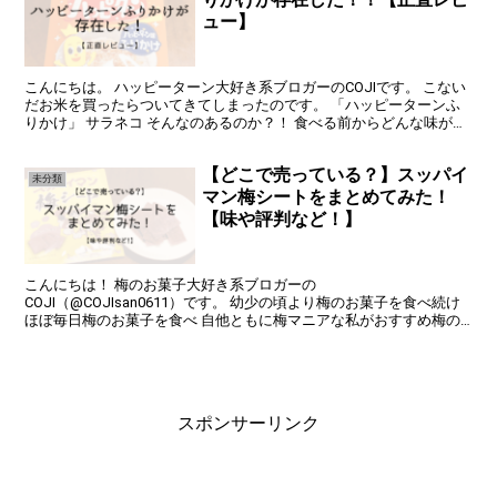
ュー】
こんにちは。 ハッピーターン大好き系ブロガーのCOJIです。 こない
だお米を買ったらついてきてしまったのです。 「ハッピーターンふ
りかけ」 サラネコ そんなのあるのか？！ 食べる前からどんな味がす
るのか気になって気になってしょうがないです！...
【どこで売っている？】スッパイ
未分類
マン梅シートをまとめてみた！
【味や評判など！】
こんにちは！ 梅のお菓子大好き系ブロガーの
COJI（@COJIsan0611）です。 幼少の頃より梅のお菓子を食べ続け
ほぼ毎日梅のお菓子を食べ 自他ともに梅マニアな私がおすすめ梅の
お菓子をがっつりと紹介していきます！ ということで今回は梅干...
スポンサーリンク