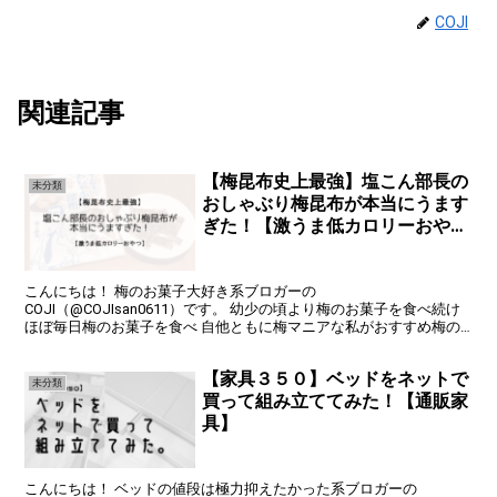
COJI
関連記事
【梅昆布史上最強】塩こん部長の
未分類
おしゃぶり梅昆布が本当にうます
ぎた！【激うま低カロリーおや
つ】
こんにちは！ 梅のお菓子大好き系ブロガーの
COJI（@COJIsan0611）です。 幼少の頃より梅のお菓子を食べ続け
ほぼ毎日梅のお菓子を食べ 自他ともに梅マニアな私がおすすめ梅の
お菓子をがっつりと紹介していきます！ ということで今回は縦社...
【家具３５０】ベッドをネットで
未分類
買って組み立ててみた！【通販家
具】
こんにちは！ ベッドの値段は極力抑えたかった系ブロガーの