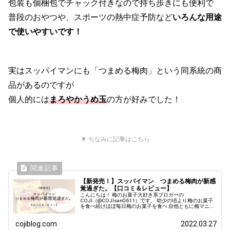
包装も個梱包でチャック付きなので持ち歩きにも便利で
普段のおやつや、スポーツの熱中症予防など
いろんな用途
で使いやすいです！
実はスッパイマンにも「つまめる梅肉」という同系統の商
品があるのですが
個人的には
まろやかうめ玉
の方が好みでした！
▼ ちなみに記事はこちら
【新発売！】スッパイマン つまめる梅肉が新感
覚過ぎた。【口コミ＆レビュー】
こんにちは！ 梅のお菓子大好き系ブロガーの
COJI（@COJIsan0611）です。 幼少の頃より梅のお菓子
を食べ続けほぼ毎日梅のお菓子を食べ 自他ともに梅マニア
な私がおすすめ梅のお菓子をがっつりと紹介していきま
す！ ということで今回はスッ...
cojiblog.com
2022.03.27