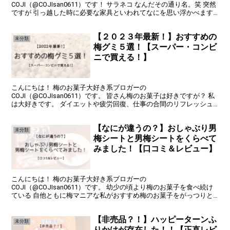
COJI（@COJIsan0611）です！ サラネコ なんだその通り名。笑 突然
ですが 引っ越した時に必要な家具といわれてなにを思い浮かべます
か？ イス？本棚？テーブル？など色んな家具...
【２０２３年最新！】おすすめの
未分類
梅グミ５選！【スーパー・コンビ
ニで買える！】
こんにちは！ 梅のお菓子大好き系ブロガーの
COJI（@COJIsan0611）です。 皆さん梅のお菓子は好きですが？ 私
は大好きです。 ダイエットや疲労回復、仕事の合間のリフレッシュ
など 梅のお菓子の人気は高く、いまでは数多くの梅のお菓子が...
【なにが違うの？】おしゃぶり男
未分類
梅シートと男梅シートをくらべて
みました！【口コミ＆レビュー】
こんにちは！ 梅のお菓子大好き系ブロガーの
COJI（@COJIsan0611）です。 幼少の頃より梅のお菓子を食べ続け
ている 自他ともに梅マニアな私がおすすめ梅のお菓子をがっつりと
紹介していきます！ ということで今回はこんなシリーズもあった...
【非売品？！】ハッピーターンふ
未分類
りかけが存在した！！【正直レビ