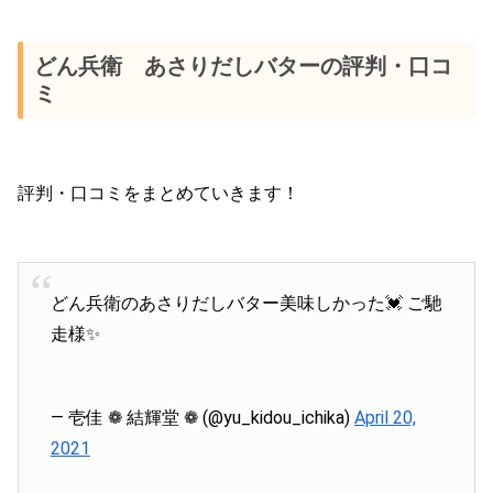
どん兵衛 あさりだしバターの評判・口コ
ミ
評判・口コミをまとめていきます！
どん兵衛のあさりだしバター美味しかった💓 ご馳
走様✨
— 壱佳 ❁ 結輝堂 ❁ (@yu_kidou_ichika)
April 20,
2021