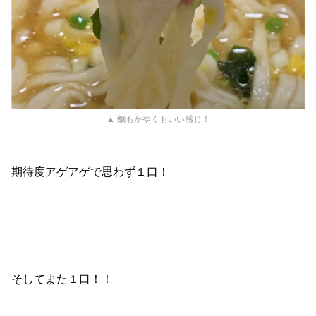
▲ 麵もかやくもいい感じ！
期待度アゲアゲで思わず１口！
そしてまた１口！！