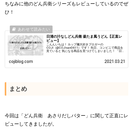
ちなみに他のどん兵衛シリーズもレビューしているのでぜ
ひ！
日清の汁なしどん兵衛 釜たま風うどん【正直レ
ビュー】
こんんいちは！ カップ麺大好きブロガーの
COJI（@COJIsan0611）です！ 先日、コンビニで商品を
見ていると 気になる商品を見つけてしまいました！ 「日清
の汁なしどん兵衛 釜たま風うどん」 サラネコ 釜たまうど
ん？！ どん兵衛なのに...
cojiblog.com
2021.03.21
まとめ
今回は「どん兵衛 あさりだしバター」に関して正直にレ
ビューしてきましたが。